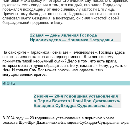
Чайтаньи Махапрабху и четырех Его близких спутников. В старинных
рукописях есть сведения о том, что каждый, кто видел Гададхару,
поражался исходящему от него сиянию, лучистости Его лица.
Причины тому было две: во-первых, Гададхара всю жизнь строго
следовал обету безбрачия, а во-вторых, он сиял чистотой своей
безраздельной преданности Богу.
22 мая — день явления Господа
Нрисимхадева — Нрисимха Чатурдаши
На санскрите «Нарасимха» означает «человеколев». Господь здесь
похож на человека и на льва одновременно. Для чего же ему
принимать такой необычный облик? Дело в том, что есть враги,
которые мешают душе обращаться к Богу, взывать к Нему, думать о
Нем. И только Сам Бог может помочь нам одолеть этих
могущественных врагов.
ИЮНЬ
2 июня — 20-я
годовщина установления
в Перми Божеств Шри-Шри Джаганнатха-
Баладева-Субхадра-Сударшаначакра
В 2024 году — 20 годовщина установления в пермском храме
Божеств Шри-Шри Джаганнатха-Баладева-Субхадра-Сударшаначакра.