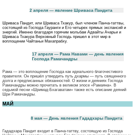
2 апреля — явление Шриваса Пандита
Шриваса Пандит, или Шриваса Тхакур, был членом Панча-таттвы,
состоящей из Господа Гауранги и Его четырех прямых экспансий и
энергий. Именно благодаря горячим мольбам Адвайты Ачарьи и
Шриваса Тхакура Верховный Господь пришел в этот мир в
воплощении Чайтаньи Махапрабху.
17 апреля — Рама Навами — день явления
Господа Рамачандры
Рама — это воплощение Господа как идеального благочестивого
правителя. Он пришёл утвердить путь дхармы — путь священного
долга и предписанных обязанностей. О жизни и деяниях Господа
Рамачандры можно прочитать в великом эпосе «Рамаяна». В
седьмой песни «Шримад-Бхагаватам» также есть описание деяний
Шри Рамачандры.
МАЙ
8 мая —
День явления Гададхары Пандита
Гададхара Пандит входит в Панча-таттву, состоящую из Господа