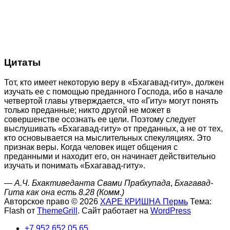
Цитаты
Тот, кто имеет некоторую веру в «Бхагавад-гиту», должен
изучать ее с помощью преданного Господа, ибо в начале
четвертой главы утверждается, что «Гиту» могут понять
только преданные; никто другой не может в
совершенстве осознать ее цели. Поэтому следует
выслушивать «Бхагавад-гиту» от преданных, а не от тех,
кто основывается на мыслительных спекуляциях. Это
признак веры. Когда человек ищет общения с
преданными и находит его, он начинает действительно
изучать и понимать «Бхагавад-гиту».
—
А.Ч. Бхактиведанта Свами Прабхупада
,
Бхагавад-
Гита как она есть 8.28 (Комм.)
Авторское право © 2026
ХАРЕ КРИШНА Пермь
Тема:
Flash от
ThemeGrill
. Сайт работает на
WordPress
+7 952 652 05 65