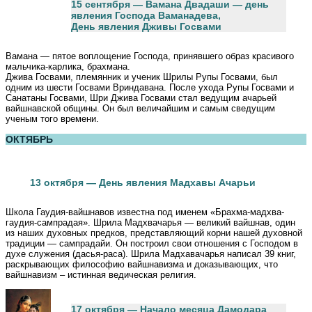
15 сентября — Вамана Двадаши — день
явления Господа Ваманадева,
День явления Дживы Госвами
Вамана — пятое воплощение Господа, принявшего образ красивого
мальчика-карлика, брахмана.
Джива Госвами, племянник и ученик Шрилы Рупы Госвами, был
одним из шести Госвами Вриндавана. После ухода Рупы Госвами и
Санатаны Госвами, Шри Джива Госвами стал ведущим ачарьей
вайшнавской общины. Он был величайшим и самым сведущим
ученым того времени.
ОКТЯБРЬ
13 октября — День явления Мадхавы Ачарьи
Школа Гаудия-вайшнавов известна под именем «Брахма-мадхва-
гаудия-сампрадая». Шрила Мадхвачарья — великий вайшнав, один
из наших духовных предков, представляющий корни нашей духовной
традиции — сампрадайи. Он построил свои отношения с Господом в
духе служения (дасья-раса). Шрила Мадхавачарья написал 39 книг,
раскрывающих философию вайшнавизма и доказывающих, что
вайшнавизм – истинная ведическая религия.
17 октября — Начало месяца Дамодара