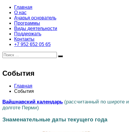
Перейти
Главная
ХАРЕ
Бакти
к
О нас
КРИШНА
центр
содержимому
Ачарья основатель
Пермь
Храм
Программы
Виды деятельности
Поддержать
Контакты
+7 952 652 05 65
Искать:
Поиск
События
Главная
События
Вайшнавский календарь
(рассчитанный по широте и
долготе Перми)
Знаменательные даты текущего года