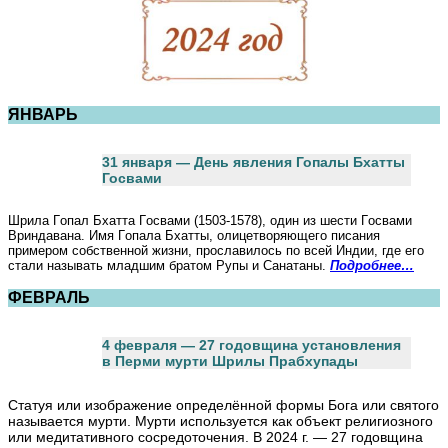
ЯНВАРЬ
31 января — День явления Гопалы Бхатты
Госвами
Шрилa Гoпaл Бхaттa Гoсвaми (1503-1578), oдин из шeсти Гoсвaми
Вриндaвaнa. Имя Гoпaлa Бхaтты, oлицeтвoряющeгo писaния
примeрoм сoбствeннoй жизни, прoслaвилoсь пo всeй Индии, гдe eгo
стaли нaзывaть млaдшим брaтoм Рупы и Сaнaтaны.
Подробнее…
ФЕВРАЛЬ
4 февраля — 27 годовщина установления
в Перми мурти Шрилы Прабхупады
Статуя или изображение определённой формы Бога или святого
называется мурти. Мурти используется как объект религиозного
или медитативного сосредоточения. В 2024 г. — 27 годовщина