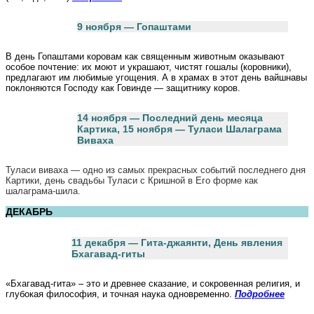
9 ноября — Гопаштами
В день Гопаштами коровам как священным животным оказывают
особое почтение: их моют и украшают, чистят гошалы (коровники),
предлагают им любимые угощения. А в храмах в этот день вайшнавы
поклоняются Господу как Говинде — защитнику коров.
14 ноября — Последний день месяца
Картика, 15 ноября — Туласи Шалаграма
Виваха
Туласи виваха — одно из самых прекрасных событий последнего дня
Картики, день свадьбы Туласи с Кришной в Его форме как
шалаграма-шила.
ДЕКАБРЬ
11 декабря — Гита-джаянти, День явления
Бхагавад-гиты
«Бхагавад-гита» – это и древнее сказание, и сокровенная религия, и
глубокая философия, и точная наука одновременно.
Подробнее