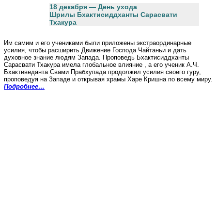
18 декабря — День ухода
Шрилы Бхактисиддханты Сарасвати
Тхакура
Им самим и его учениками были приложены экстраординарные
усилия, чтобы расширить Движение Господа Чайтаньи и дать
духовное знание людям Запада. Проповедь Бхактисиддханты
Сарасвати Тхакура имела глобальное влияние , а его ученик А.Ч.
Бхактиведанта Свами Прабхупада продолжил усилия своего гуру,
проповедуя на Западе и открывая храмы Харе Кришна по всему миру.
Подробнее…