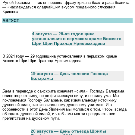
Рупой Госвами — так он перевел фразу кришна-бхакти-раса-бхавита
— «наслаждаться сладчайшим вкусом преданного служения
Кришне».
АВГУСТ
4 августа — 29-ая годовщина
установления в пермском храме Божеств
Шри-Шри Прахлад Нрисимхадева
В 2024 году — 29 годовщина установления в пермском храме
Божеств Шри-Шри Прахлад-Нрисимхадева
19 августа — День явления Господа
Баларамы
Бала
в переводе с санскрита означает «сила». Господь Баларама
олицетворяет силу, но не физическую силу, и не силу ума. Мы
поклоняемся Господу Балараме, как изначальному источнику
духовной силы, как изначальному духовному учителю. И в
особенности в этот День Явления мы молимся о том, чтобы всегда
обладать духовной силой, и чтобы мы могли преодолеть все
препятствия на духовном пути.
20 августа — День отъезда Шрилы