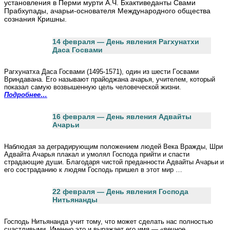
установления в Перми мурти А.Ч. Бхактиведанты Свами
Прабхупады, ачарьи-основателя Международного общества
сознания Кришны.
14 февраля — День явления Рагхунатхи
Даса Госвами
Рагхунатха Даса Госвами (1495-1571), oдин из шeсти Гoсвaми
Вриндaвaнa. Его называют прайоджана ачарья, учителем, который
показал самую возвышенную цель человеческой жизни.
Подробнее…
16 февраля — День явления Адвайты
Ачарьи
Наблюдая за деградирующим положением людей Века Вражды, Шри
Адвайта Ачарья плакал и умолял Господа прийти и спасти
страдающие души. Благодаря чистой преданности Адвайты Ачарьи и
его состраданию к людям Господь пришел в этот мир …
22 февраля — День явления Господа
Нитьянанды
Господь Нитьянанда учит тому, что может сделать нас полностью
счастливыми. Именно это и выражает его имя — «вечное