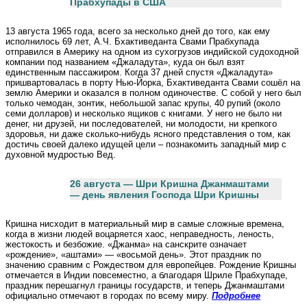
Прабхупады в США
13 августа 1965 года, всего за несколько дней до того, как ему
исполнилось 69 лет, А.Ч. Бхактиведанта Свами Прабхупада
отправился в Америку на одном из сухогрузов индийской судоходной
компании под названием «Джаладута», куда он был взят
единственным пассажиром. Когда 37 дней спустя «Джаладута»
пришвартовалась в порту Нью-Йорка, Бхактиведанта Свами сошёл на
землю Америки и оказался в полном одиночестве. С собой у него был
только чемодан, зонтик, небольшой запас крупы, 40 рупий (около
семи долларов) и несколько ящиков с книгами. У него не было ни
денег, ни друзей, ни последователей, ни молодости, ни крепкого
здоровья, ни даже сколько-нибудь ясного представления о том, как
достичь своей далеко идущей цели – познакомить западный мир с
духовной мудростью Вед.
26 августа — Шри Кришна Джанмаштами
— день явления Господа Шри Кришны
Кришна нисходит в материальный мир в самые сложные времена,
когда в жизни людей воцаряется хаос, неправедность, леность,
жестокость и безбожие. «Джанма» на санскрите означает
«рождение», «аштами» — «восьмой день». Этот праздник по
значению сравним с Рождеством для европейцев. Рождение Кришны
отмечается в Индии повсеместно, а благодаря Шриле Прабхупаде,
праздник перешагнул границы государств, и теперь Джанмаштами
официально отмечают в городах по всему миру.
Подробнее