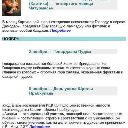
(Картика) — четвертого месяца
Чатурмасьи
В месяц Картика вайшнавы ежедневно поклоняются Господу в образе
Дамодары, предлагая Ему горящую лампадку или фитилек и
воспевая особый бхаджан.
Подробнее
НОЯБРЬ
2 ноября — Говардхана Пуджа
Говардханом называется большой холм во Вриндаване. На
Говархана-пуджу вайшнавы готовят множество вкусных блюд,
главное из которых – огромная гора халавы, украшенная фруктами и
сахарной пудрой.
5 ноября — День ухода Шрилы
Прабхупады
Уход ачарьи-основателя ИСККОН Его Божественной милости
Бхактиведанты Свами Шрилы Прабхупады.
«Ачарья — это идеальный учитель, знающий цель богооткровенных
писаний и поступающий строго в соответствии с их указаниями; он
обучает своих учеников, как на деле применять духовные принципы.»
(ЧЧ, Ади, 7.37)
Подробнее