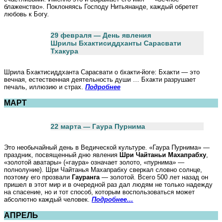
блаженство». Поклоняясь Господу Нитьянанде, каждый обретет
любовь к Богу.
29 февраля — День явления
Шрилы Бхактисиддханты Сарасвати
Тхакура
Шрила Бхактисиддханта Сарасвати о бхакти-йоге: Бхакти — это
вечная, естественная деятельность души … Бхакти разрушает
печаль, иллюзию и страх.
Подробнее
МАРТ
22 марта — Гаура Пурнима
Это необычайный день в Ведической культуре. «Гаура Пурнима» —
праздник, посвященный дню явления
Шри Чайтаньи Махапрабху
,
«золотой аватары» («гаура» означает золото, «пурнима» —
полнолуние). Шри Чайтанья Махапрабху сверкал словно солнце,
поэтому его прозвали
Гауранга
— золотой. Всего 500 лет назад он
пришел в этот мир и в очередной раз дал людям не только надежду
на спасение, но и тот способ, которым воспользоваться может
абсолютно каждый человек.
Подробнее…
АПРЕЛЬ