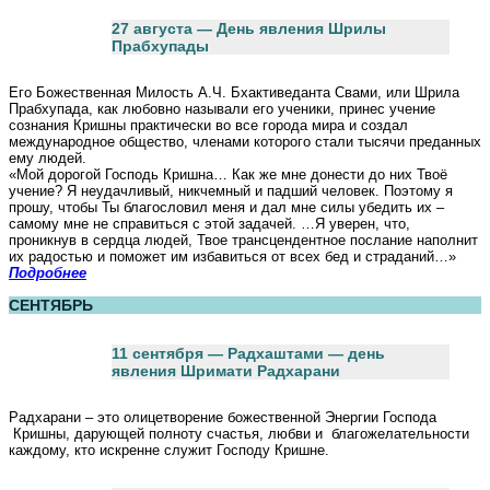
27 августа — День явления Шрилы
Прабхупады
Его Божественная Милость А.Ч. Бхактиведанта Свами, или Шрила
Прабхупада, как любовно называли его ученики, принес учение
сознания Кришны практически во все города мира и создал
международное общество, членами которого стали тысячи преданных
ему людей.
«Мой дорогой Господь Кришна… Как же мне донести до них Твоё
учение? Я неудачливый, никчемный и падший человек. Поэтому я
прошу, чтобы Ты благословил меня и дал мне силы убедить их –
самому мне не справиться с этой задачей. …Я уверен, что,
проникнув в сердца людей, Твое трансцендентное послание наполнит
их радостью и поможет им избавиться от всех бед и страданий…»
Подробнее
СЕНТЯБРЬ
11 сентября — Радхаштами — день
явления Шримати Радхарани
Радхарани – это олицетворение божественной Энергии Господа
Кришны, дарующей полноту счастья, любви и благожелательности
каждому, кто искренне служит Господу Кришне.