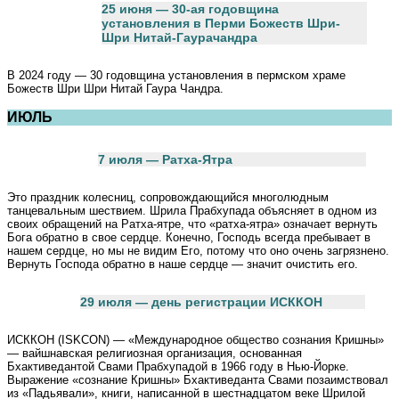
25 июня — 30-ая годовщина
установления в Перми Божеств Шри-
Шри
Нитай-Гаурачандра
В 2024 году — 30 годовщина установления в пермском храме
Божеств Шри Шри Нитай Гаура Чандра.
ИЮЛЬ
7 июля — Ратха-Ятра
Это праздник колесниц, сопровождающийся многолюдным
танцевальным шествием. Шрила Прабхупада объясняет в одном из
своих обращений на Ратха-ятре, что «ратха-ятра» означает вернуть
Бога обратно в свое сердце. Конечно, Господь всегда пребывает в
нашем сердце, но мы не видим Его, потому что оно очень загрязнено.
Вернуть Господа обратно в наше сердце — значит очистить его.
29 июля — день регистрации ИСККОН
ИСККОН (ISKCON) — «Международное общество сознания Кришны»
— вайшнавская религиозная организация, основанная
Бхактиведантой Свами Прабхупадой в 1966 году в Нью-Йорке.
Выражение «сознание Кришны» Бхактиведанта Свами позаимствовал
из «Падьявали», книги, написанной в шестнадцатом веке Шрилой